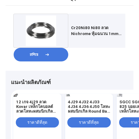
Cr20Ni80 Ni80 ลวด
Nichrome หุ้มฉนวน 1mm
ลวดเหล็กโลหะผสมนิกเกิล
চালিয়ে
แนะนำผลิตภัณฑ์
12 เกจ 4j29 ลวด
4J29 4J32 4J33
SGCC SGC
Kovar เหล็กโคบอลต์
4J34 4J36 4J50 โลหะ
825 บอยเล
ลวดโลหะผสมนิกเกิล
ผสมนิกเกิล Round Bar
เหล็กโลหะ
Bright Matt
SGS Approved
ราคาดีที่สุด
ราคาดีที่สุด
ราคาด