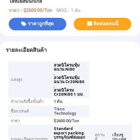
โลหะผสมนิกเกิล
ราคา：$2600.00/Ton
MOQ：1 ตัน
ราคาถูกที่สุด
ติดต่อตอนนี้
รายละเอียดสินค้า
ลวดนิโครมหุ้ม
ฉนวน Ni80
,
ลวดนิโครมหุ้ม
แสงสูง
ฉนวน Cr20Ni80
,
ลวดนิโครม
Cr20Ni80 1 มม.
จำนวนสั่งซื้อขั้นต่ำ
1 ตัน
Tisco
ชื่อแบรนด์
Technology
ราคา
$2600.00/Ton
Standard
export packing.
สถาน
เจียงซู
บรรจุภัณฑ์ส่งออก
รายละเอียดการบรรจุ
ที่
ประเทศ