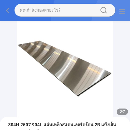
2
/
7
304H 2507 904L แผ่นเหล็กสแตนเลสรีดร้อน 2B เสร็จสิ้น