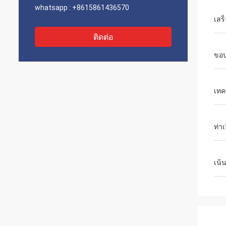
whatsapp :
+8615861436570
เสร็
ติดต่อ
ขอ
เทค
ท่าเ
เน้