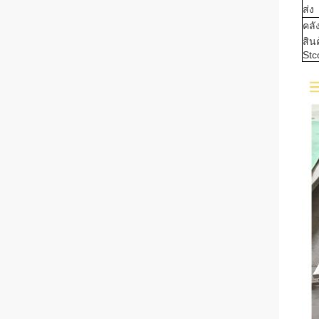
ส่ง
คลั
สิน
Stc