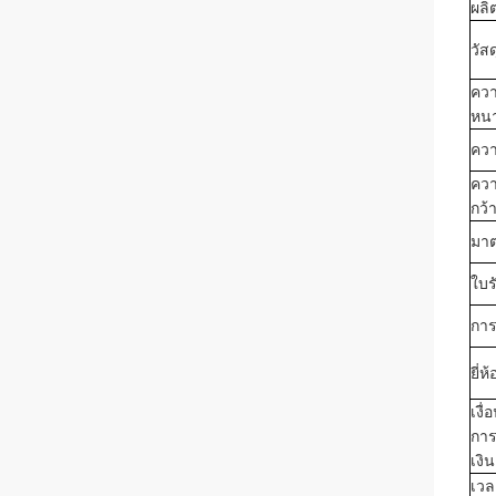
ผลิ
วัสด
คว
หน
คว
คว
กว้
มา
ใบร
การ
ยี่ห้
เงื
กา
เงิน
เวล