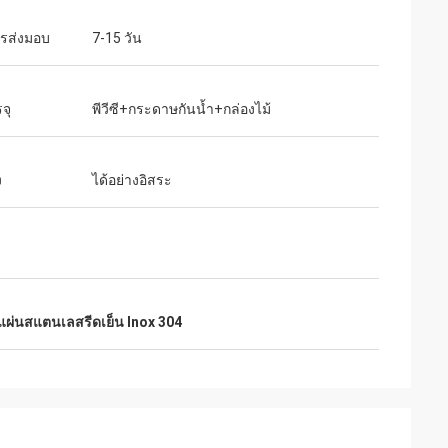
รส่งมอบ
7-15 วัน
จุ
พีวีซี+กระดาษกันน้ำ+กล่องไม้
ง
ได้อย่างอิสระ
แผ่นสแตนเลสรีดเย็น Inox 304