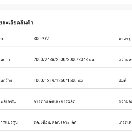
ยละเอียดสินค้า
ับ
300 ซีรีส์
มาตรฐ
ามยาว
2000/2438/2500/3000/3048 มม.
ความห
Diego Nemer
lity of the pipes is very good, very
eamless pipes!
มกว้าง
1000/1219/1250/1500 มม.
พิมพ์
พลิเคชัน
การตกแต่งและการผลิต
ความอ
การแปรรูป
ดัด, เชื่อม, ลอก, เจาะ, ตัด
เกรดเห