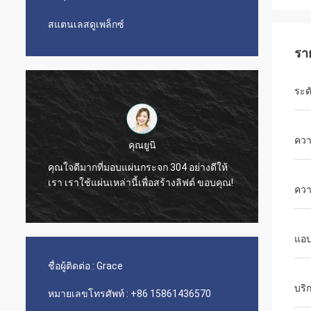
สแตนเลสดูเพล็กซ์
รา
ระด
คว
คุณยูนิ
คุณใจดีมากที่มอบแผ่นกระจก 304 อย่างดีให้
The qua
เรา เราใช้แผ่นเหล่านี้เพื่อสร้างลิฟต์ ขอบคุณ!
nice s
ควา
แอป
ชื่อผู้ติดต่อ :
Grace
บริ
หมายเลขโทรศัพท์ :
+86 15861436570