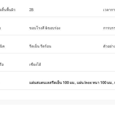
จสิ้นพื้นผิว
2B
เวลากา
บ
ขอบโรงสี &ขอบร่อง
การบรร
นิค
รีดเย็น รีดร้อน
ตัวอย่า
รือ
เซี่ยงไฮ้
น
แผ่นสแตนเลสรีดเย็น 100 มม.
,
แผ่น Inox หนา 100 มม.
,