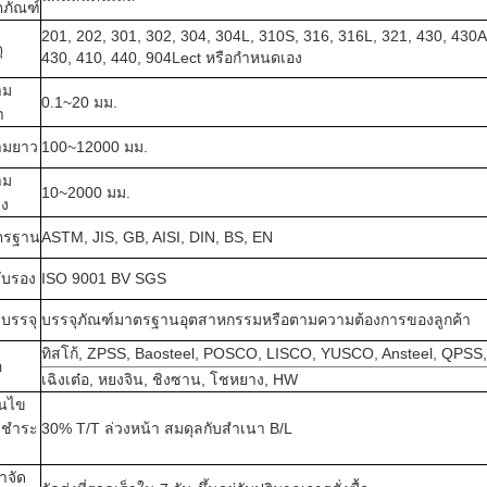
ตภัณฑ์
201, 202, 301, 302, 304, 304L, 310S, 316, 316L, 321, 430, 430A
ุ
430, 410, 440, 904Lect หรือกำหนดเอง
าม
0.1~20 มม.
า
ามยาว
100~12000 มม.
าม
10~2000 มม.
าง
ตรฐาน
ASTM, JIS, GB, AISI, DIN, BS, EN
ับรอง
ISO 9001 BV SGS
บรรจุ
บรรจุภัณฑ์มาตรฐานอุตสาหกรรมหรือตามความต้องการของลูกค้า
ทิสโก้, ZPSS, Baosteel, POSCO, LISCO, YUSCO, Ansteel, QPSS
อ
เฉิงเต๋อ, หยงจิน, ชิงซาน, โชหยาง, HW
่อนไข
รชำระ
30% T/T ล่วงหน้า สมดุลกับสำเนา B/L
าจัด