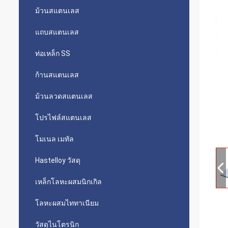
ม้วนสแตนเลส
แถบสแตนเลส
ท่อเหล็ก SS
ก้านสแตนเลส
ม้วนลวดสแตนเลส
โปรไฟล์สแตนเลส
โมเนล เมทัล
Hastelloy วัสดุ
เหล็กโลหะผสมนิกเกิล
โลหะผสมไททาเนียม
วัสดุไนโตรนิก